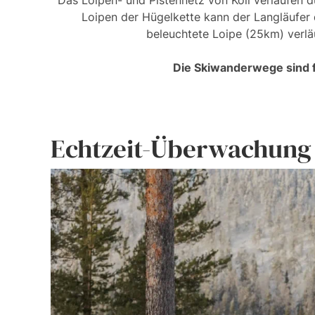
Das Loipen- und Pistennetz von Koli verlaufen d
Loipen der Hügelkette kann der Langläufer
beleuchtete Loipe (25km) verläu
Die Skiwanderwege sind f
Echtzeit-Überwachung 