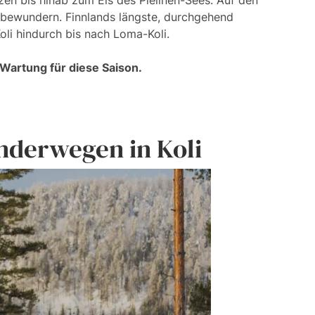
zen bis hinab zum Eis des Pielinen-Sees. Auf den
 bewundern. Finnlands längste, durchgehend
oli hindurch bis nach Loma-Koli.
Wartung für diese Saison.
nderwegen in Koli