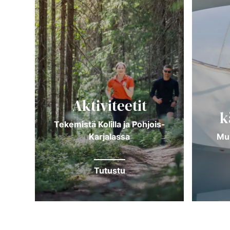
Aktiviteetit
k
Tekemistä Kolilla ja Pohjois-
Karjalassa
Mu
Tutustu