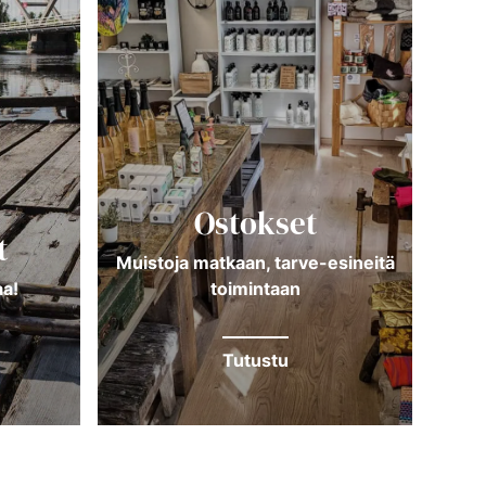
Ostokset
t
Muistoja matkaan, tarve-esineitä
a!
toimintaan
Tutustu