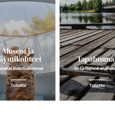
Museot ja
äyntikohteet
Tapahtuma
utakin kuin maisemaa
Kesä täynnä ohjelma
Tutustu
Tutustu