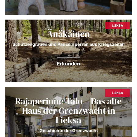
LIEKSA
Änäkäinen
Schützengräben und Panzersperren aus Kriegszeiten
Erkunden
LIEKSA
Rajaperinne-Talo – Das alte
Haus der Grenzwacht in
Lieksa
Geschichte der Grenzwacht