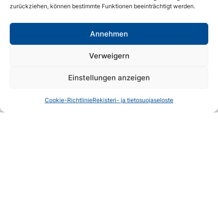
Helsinki
Koli & Lieksa
528 km ( 6 h 15 min )
zurückziehen, können bestimmte Funktionen beeinträchtigt werden.
Joensuu
Koli & Lieksa
70 km ( 1 h )
Annehmen
Verweigern
Einstellungen anzeigen
Cookie-Richtlinie
Rekisteri- ja tietosuojaseloste
Koli