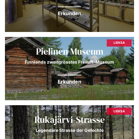
Erkunden
LIEKSA
Pielinen Museum
Finnlands zweitgrösstes Freiluft-Museum
Erkunden
LIEKSA
Rukajärvi-Strasse
Legendäre Strasse der Gefechte