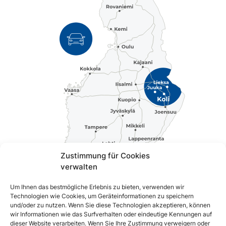
Zustimmung für Cookies
verwalten
Um Ihnen das bestmögliche Erlebnis zu bieten, verwenden wir
Kuopio
Koli & Lieksa
184 km ( 2 h 14 min )
Technologien wie Cookies, um Geräteinformationen zu speichern
Jyväskylä
Koli & Lieksa
329 km ( 4 h 2 min )
und/oder zu nutzen. Wenn Sie diese Technologien akzeptieren, können
Oulu
Koli & Lieksa
332 km ( 4 h 15 min )
wir Informationen wie das Surfverhalten oder eindeutige Kennungen auf
Tampere
Koli & Lieksa
477 km ( 5 h 53 min )
dieser Website verarbeiten. Wenn Sie Ihre Zustimmung verweigern oder