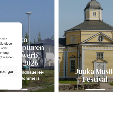
Juuka
n wie
ie diese
einskulpturen
 oder
Wettbewerb
immung
gt werden.
10.-12.7.2026
Juuka Musi
anzeigen
 heißeste Bildhauerei-
Festival
estival des Sommers
Erkunden
Erkunden