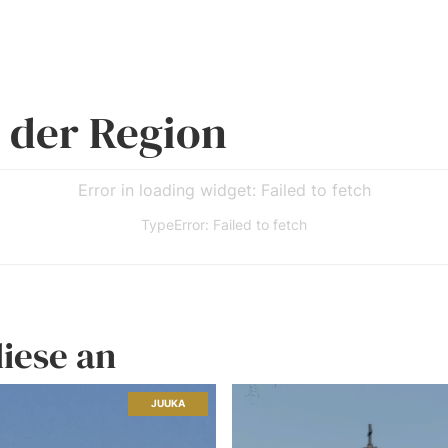
 der Region
Error in loading widget: Failed to fetch
TypeError: Failed to fetch
diese an
JUUKA