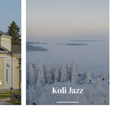
k
Koli Jazz
K
Erkunden