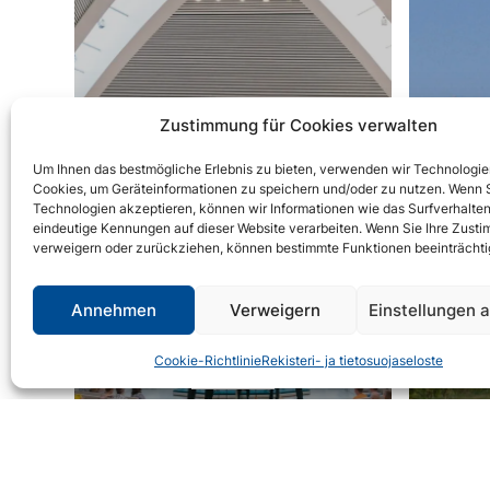
Zustimmung für Cookies verwalten
Um Ihnen das bestmögliche Erlebnis zu bieten, verwenden wir Technologie
Cookies, um Geräteinformationen zu speichern und/oder zu nutzen. Wenn S
St
Technologien akzeptieren, können wir Informationen wie das Surfverhalten
eindeutige Kennungen auf dieser Website verarbeiten. Wenn Sie Ihre Zust
verweigern oder zurückziehen, können bestimmte Funktionen beeinträchti
Annehmen
Verweigern
Einstellungen 
Das
val
Lieksa Brass Week
F
Cookie-Richtlinie
Rekisteri- ja tietosuojaseloste
Erkunden