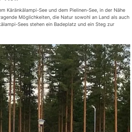
em Kä­rän­kä­lam­pi-See und dem Pie­li­nen-See, in der Nä­he
r­ra­gen­de Mög­lich­kei­ten, die Na­tur so­wohl an Land als auch
­lam­pi-Sees ste­hen ein Ba­dep­latz und ein Steg zur