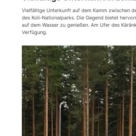
Viel­fäl­ti­ge Un­ter­kunft auf dem Kamm zwisc­hen d
des Ko­li-Na­tio­nal­parks. Die Ge­gend bie­tet her­vo
auf dem Was­ser zu ge­nießen. Am Ufer des Kä­rän­kä
Verfügung.