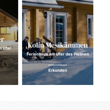
er
Kolin Mesikämmen
m Ufer
Unt
Ferienhaus am Ufer des Pielinen
Erkunden