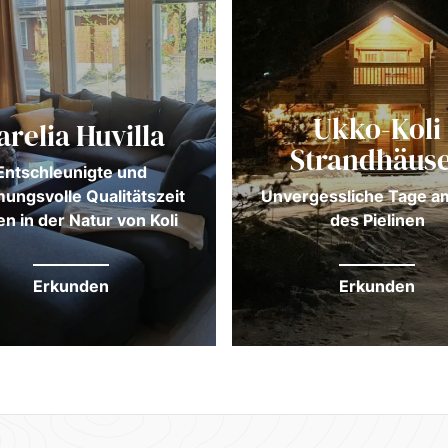
Ukko-Koli
arelia Huvilla
Strandhäus
Entschleunigte und
ungsvolle Qualitätszeit
Unvergessliche Tage a
en in der Natur von Koli
des Pielinen
Erkunden
Erkunden