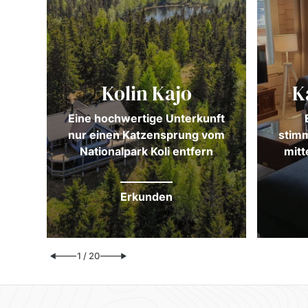
Kolin Kajo
K
und
Eine hochwertige Unterkunft
orf
nur einen Katzensprung vom
stimm
Nationalpark Koli entfern
mitt
Erkunden
1
/
20