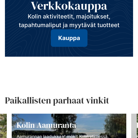
Verkkokauppa
Kolin aktiviteetit, majoitukset,
tapahtumaliput ja myytävät tuotteet
Kauppa
Paikallisten parhaat vinkit
Ko­lin Aa­mu­ran­ta
Aa­mu­ran­nan laa­duk­kaat mö­kit Ko­lin yti­mes­sä.
K