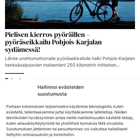
Pielisen kierros pyöräillen –
pyöräseikkailu Pohjois-Karjalan
sydämessä!
Lähde unohtumattomalle pyöräseikkailulle halki Pohjois-Karjalan
henkeäsalpaavien maisemien! 250 kilometrin mittainen...
Tutustu
Hallinnoi evästeiden
suostumusta
Parhaan kokemuksen tarjoamiseksi käytämme teknologioita, kuten
evästeitä, tallentaaksemme ja/tai käyttääksemme laitetietoja. Näiden
tekniikoiden hyväksyminen antaa meille mahdollisuuden käsitellä tietoja,
kuten selauskäyttäytymistä tai yksilöllisiä tunnuksia tällä sivustolla.
Suostumuksen jättäminen tai peruuttaminen voi vaikuttaa haitallisesti
tiettyihin ominaisuuksiin ja toimintoihin.