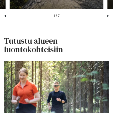
1
/
7
Tutustu alueen
luontokohteisiin