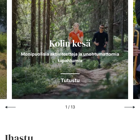
Kolin kesä
Monipuolisia aktiviteetteja ja unohtumattomia
tapahtumia
Tutustu
1
/
13
Ihastu