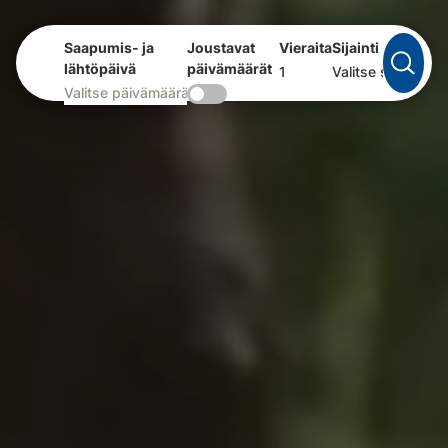
Saapumis- ja
Joustavat
Vieraita
Sijainti
lähtöpäivä
päivämäärät