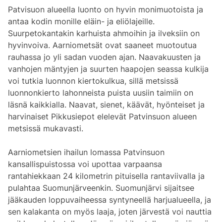
Patvisuon alueella luonto on hyvin monimuotoista ja
antaa kodin monille eläin- ja eliölajeille.
Suurpetokantakin karhuista ahmoihin ja ilveksiin on
hyvinvoiva. Aarniometsät ovat saaneet muotoutua
rauhassa jo yli sadan vuoden ajan. Naavakuusten ja
vanhojen mäntyjen ja suurten haapojen seassa kulkija
voi tutkia luonnon kiertokulkua, sillä metsissä
luonnonkierto lahonneista puista uusiin taimiin on
läsnä kaikkialla. Naavat, sienet, käävät, hyönteiset ja
harvinaiset Pikkusiepot elelevät Patvinsuon alueen
metsissä mukavasti.
Aarniometsien ihailun lomassa Patvinsuon
kansallispuistossa voi upottaa varpaansa
rantahiekkaan 24 kilometrin pituisella rantaviivalla ja
pulahtaa Suomunjärveenkin. Suomunjärvi sijaitsee
jääkauden loppuvaiheessa syntyneellä harjualueella, ja
sen kalakanta on myös laaja, joten järvestä voi nauttia