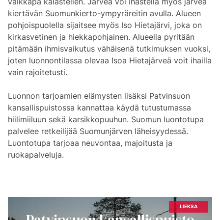
vaikkapa kalastellen. Järveä voi ihastella myös järveä
kiertävän Suomunkierto-ympyräreitin avulla. Alueen
pohjoispuolella sijaitsee myös Iso Hietajärvi, joka on
kirkasvetinen ja hiekkapohjainen. Alueella pyritään
pitämään ihmisvaikutus vähäisenä tutkimuksen vuoksi,
joten luonnontilassa olevaa Isoa Hietajärveä voit ihailla
vain rajoitetusti.
Luonnon tarjoamien elämysten lisäksi Patvinsuon
kansallispuistossa kannattaa käydä tutustumassa
hiilimiiluun sekä karsikkopuuhun. Suomun luontotupa
palvelee retkeilijää Suomunjärven läheisyydessä.
Luontotupa tarjoaa neuvontaa, majoitusta ja
ruokapalveluja.
LIEKSA
Patvinsuon kansallispuisto