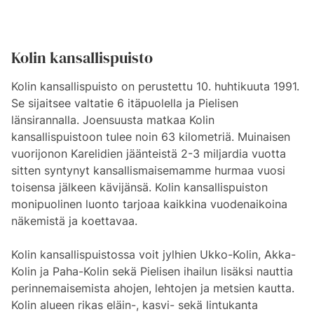
Kolin kansallispuisto
Kolin kansallispuisto on perustettu 10. huhtikuuta 1991.
Se sijaitsee valtatie 6 itäpuolella ja Pielisen
länsirannalla. Joensuusta matkaa Kolin
kansallispuistoon tulee noin 63 kilometriä. Muinaisen
vuorijonon Karelidien jäänteistä 2-3 miljardia vuotta
sitten syntynyt kansallismaisemamme hurmaa vuosi
toisensa jälkeen kävijänsä. Kolin kansallispuiston
monipuolinen luonto tarjoaa kaikkina vuodenaikoina
näkemistä ja koettavaa.
Kolin kansallispuistossa voit jylhien Ukko-Kolin, Akka-
Kolin ja Paha-Kolin sekä Pielisen ihailun lisäksi nauttia
perinnemaisemista ahojen, lehtojen ja metsien kautta.
Kolin alueen rikas eläin-, kasvi- sekä lintukanta