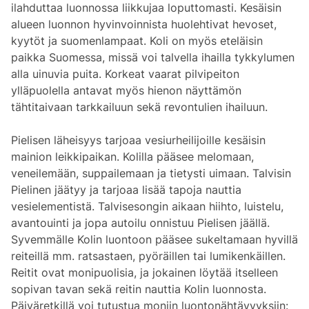
ilahduttaa luonnossa liikkujaa loputtomasti. Kesäisin
alueen luonnon hyvinvoinnista huolehtivat hevoset,
kyytöt ja suomenlampaat. Koli on myös eteläisin
paikka Suomessa, missä voi talvella ihailla tykkylumen
alla uinuvia puita. Korkeat vaarat pilvipeiton
ylläpuolella antavat myös hienon näyttämön
tähtitaivaan tarkkailuun sekä revontulien ihailuun.
Pielisen läheisyys tarjoaa vesiurheilijoille kesäisin
mainion leikkipaikan. Kolilla pääsee melomaan,
veneilemään, suppailemaan ja tietysti uimaan. Talvisin
Pielinen jäätyy ja tarjoaa lisää tapoja nauttia
vesielementistä. Talvisesongin aikaan hiihto, luistelu,
avantouinti ja jopa autoilu onnistuu Pielisen jäällä.
Syvemmälle Kolin luontoon pääsee sukeltamaan hyvillä
reiteillä mm. ratsastaen, pyöräillen tai lumikenkäillen.
Reitit ovat monipuolisia, ja jokainen löytää itselleen
sopivan tavan sekä reitin nauttia Kolin luonnosta.
Päiväretkillä voi tutustua moniin luontonähtävyyksiin: