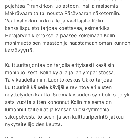
pujahtaa Pirunkirkon luolastoon, ihailla maisemia
Mäkrävaaralta tai nousta Räsävaaran näkötorniin.
Vaativallekkin liikkujalle ja vaeltajalle Kolin
kansallispuisto tarjoaa koettavaa, esimerkiksi
Herajärven kierroksella pääsee kokemaan Kolin
monimuotoisen maaston ja haastamaan oman kunnon
kestävyyttä.
Kulttuuritarjontaa on tarjolla erityisesti kesäisin
monipuolisesti Kolin kylällä ja lähiympäristössä.
Talvikaudella mm. Luontokeskus Ukko tarjoaa
kulttuurinälkäiselle kävijälle ravintoa erilaisten
näyttelyiden kautta. Suomalaisuuden symboliksi jo yli
sata vuotta sitten kohonnut Kolin maisema on
lumonnut taiteilijat ja kansan vuosikymmeniä
sukupolvesta toiseen, ja sen kulttuuriperintö jatkuu
nykytaiteilijoiden kautta.