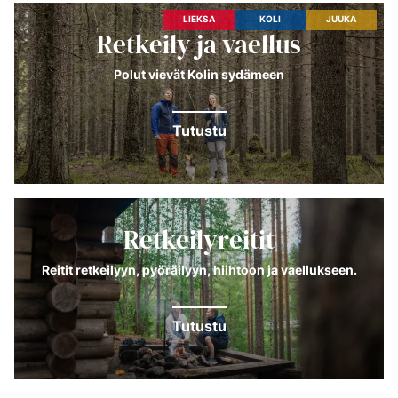
LIEKSA
KOLI
JUUKA
Retkeily ja vaellus
Polut vievät Kolin sydämeen
Tutustu
Retkeilyreitit
Reitit retkeilyyn, pyöräilyyn, hiihtoon ja vaellukseen.
Tutustu