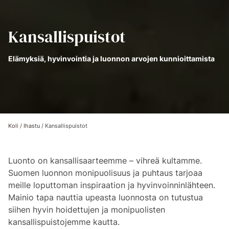
Kansallispuistot
Elämyksiä, hyvinvointia ja luonnon arvojen kunnioittamista
Koli
/
Ihastu
/
Kansallispuistot
Luonto on kansallisaarteemme – vihreä kultamme.
Suomen luonnon monipuolisuus ja puhtaus tarjoaa
meille loputtoman inspiraation ja hyvinvoinninlähteen.
Mainio tapa nauttia upeasta luonnosta on tutustua
siihen hyvin hoidettujen ja monipuolisten
kansallispuistojemme kautta.