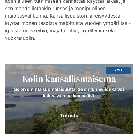
Kolin alueen tutkimiseen kannattaa käyttää aikaa, ja
sen mahdollistaakin runsas ja monipuolinen
majoitusvalikoima. Kansallispuiston läheisyydestä
löydät monen tasoista majoitusta vuoden ympäri lasi-
igluista mökkeihin, majataloihin, hotelleihin sekä
vuokratupiin.
KOLI
Kolin kansallismaisema
Se on ominta suomalaisuutta. Se on tunne, jonka voi
kokea vain paikan päällä.
Tutustu