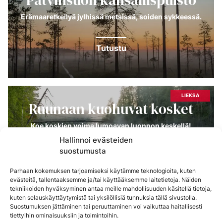
Erämaaretkeilyä jylhissä metsissä, soiden sykkeessä.
Tutustu
LIEKSA
Ruunaan kuohuvat kosket
Koe koskien voima lumoavan luonnon keskellä!
Hallinnoi evästeiden
suostumusta
Tutustu
Parhaan kokemuksen tarjoamiseksi käytämme teknologioita, kuten
evästeitä, tallentaaksemme ja/tai käyttääksemme laitetietoja. Näiden
tekniikoiden hyväksyminen antaa meille mahdollisuuden käsitellä tietoja,
kuten selauskäyttäytymistä tai yksilöllisiä tunnuksia tällä sivustolla.
Suostumuksen jättäminen tai peruuttaminen voi vaikuttaa haitallisesti
Retkeilyreitit
tiettyihin ominaisuuksiin ja toimintoihin.