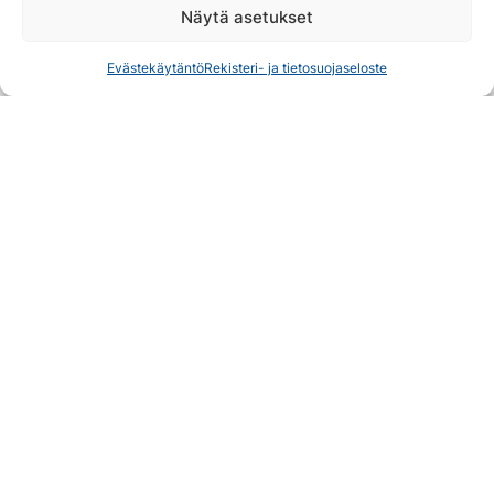
Verkkokauppa
Näytä asetukset
Matkailuneuvonta
Evästekäytäntö
Rekisteri- ja tietosuojaseloste
Kolin Matkailu Oy
Yhteystiedot
Tietosuojaseloste
Kolin matkailuneuvonta
Matkailuneuvontaa, matkamuistoja ja retkiä
Kolintie 94 A, 83960 Koli
045 138 7429
info@koli.fi
Tilaa uutiskirje