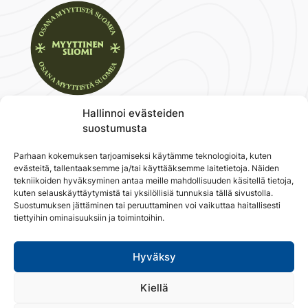
Hallinnoi evästeiden
suostumusta
Koli
Ihastu
Parhaan kokemuksen tarjoamiseksi käytämme teknologioita, kuten
evästeitä, tallentaaksemme ja/tai käyttääksemme laitetietoja. Näiden
Suunnittele
tekniikoiden hyväksyminen antaa meille mahdollisuuden käsitellä tietoja,
kuten selauskäyttäytymistä tai yksilöllisiä tunnuksia tällä sivustolla.
Suostumuksen jättäminen tai peruuttaminen voi vaikuttaa haitallisesti
Majoitu
tiettyihin ominaisuuksiin ja toimintoihin.
Näe & Koe
Hyväksy
Syö & Juo
Ryhmille
Kiellä