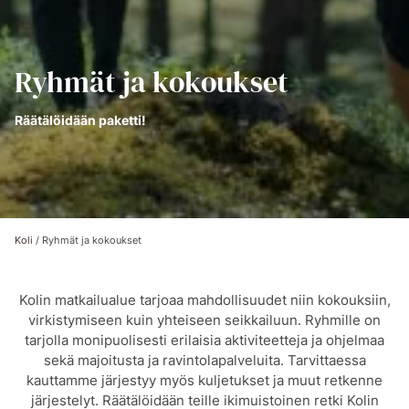
Ryhmät ja kokoukset
Räätälöidään paketti!
Koli
/
Ryhmät ja kokoukset
Kolin matkailualue tarjoaa mahdollisuudet niin kokouksiin,
virkistymiseen kuin yhteiseen seikkailuun. Ryhmille on
tarjolla monipuolisesti erilaisia aktiviteetteja ja ohjelmaa
sekä majoitusta ja ravintolapalveluita. Tarvittaessa
kauttamme järjestyy myös kuljetukset ja muut retkenne
järjestelyt. Räätälöidään teille ikimuistoinen retki Kolin