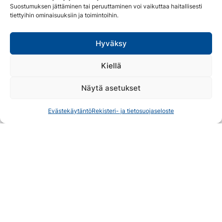
Ihastu
Suostumuksen jättäminen tai peruuttaminen voi vaikuttaa haitallisesti
tiettyihin ominaisuuksiin ja toimintoihin.
Suunnittele
Majoitu
Hyväksy
Näe & Koe
Kiellä
Syö & Juo
Näytä asetukset
Ryhmille
Evästekäytäntö
Rekisteri- ja tietosuojaseloste
Verkkokauppa
Matkailuneuvonta
Kolin Matkailu Oy
Yhteystiedot
Tietosuojaseloste
Kolin matkailuneuvonta