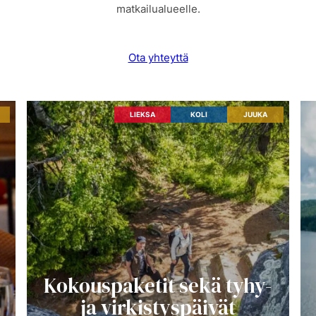
matkailualueelle.
Ota yhteyttä
LIEKSA
KOLI
JUUKA
Kokouspaketit sekä tyhy-
ja virkistyspäivät