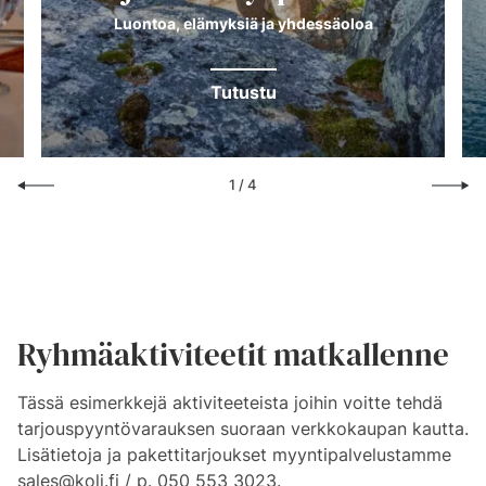
Luontoa, elämyksiä ja yhdessäoloa
Tutustu
1
/
4
Ryhmäaktiviteetit matkallenne
Tässä esimerkkejä aktiviteeteista joihin voitte tehdä
tarjouspyyntövarauksen suoraan verkkokaupan kautta.
Lisätietoja ja pakettitarjoukset myyntipalvelustamme
sales@koli.fi
/ p. 050 553 3023.