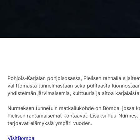
Pohjois-Karjalan pohjoisosassa, Pielisen rannalla sijaits
välittömästä tunnelmastaan sekä puhtaasta luonnostaan. 
yhdistelmän järvimaisemia, kulttuuria ja aitoa karjalaista
Nurmeksen tunnetuin matkailukohde on Bomba, jossa karj
Pielisen rantamaisemat kohtaavat. Lisäksi Puu-Nurmes, 
tarjoavat elämyksiä ympäri vuoden.
VisitBomba