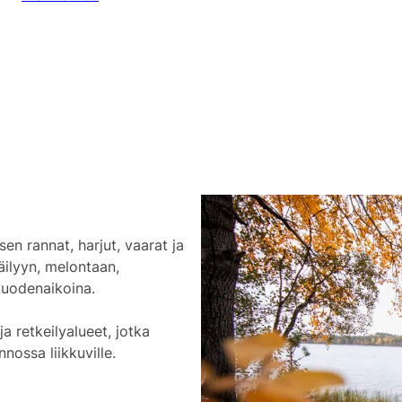
n rannat, harjut, vaarat ja
äilyyn, melontaan,
vuodenaikoina.
a retkeilyalueet, jotka
ossa liikkuville.