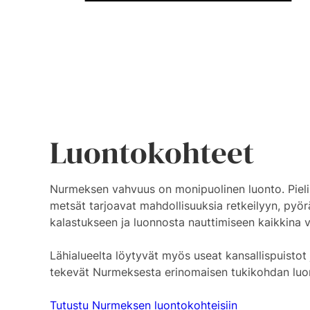
Luontokohteet
Nurmeksen vahvuus on monipuolinen luonto. Pielise
metsät tarjoavat mahdollisuuksia retkeilyyn, pyör
kalastukseen ja luonnosta nauttimiseen kaikkina 
Lähialueelta löytyvät myös useat kansallispuistot j
tekevät Nurmeksesta erinomaisen tukikohdan luonn
Tutustu Nurmeksen luontokohteisiin