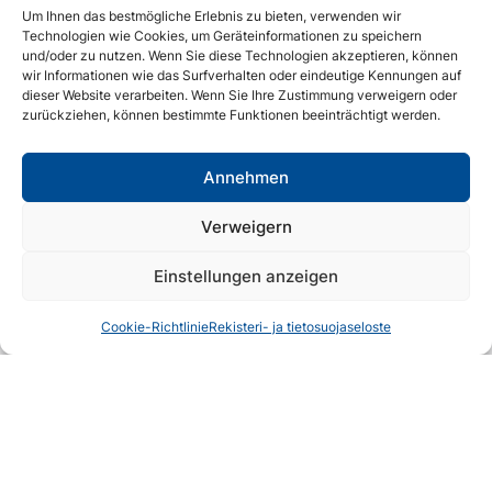
Um Ihnen das bestmögliche Erlebnis zu bieten, verwenden wir
Koli
Technologien wie Cookies, um Geräteinformationen zu speichern
und/oder zu nutzen. Wenn Sie diese Technologien akzeptieren, können
Lassen Sie sich verzaubern
wir Informationen wie das Surfverhalten oder eindeutige Kennungen auf
dieser Website verarbeiten. Wenn Sie Ihre Zustimmung verweigern oder
Praktische Tipps
zurückziehen, können bestimmte Funktionen beeinträchtigt werden.
Unterkünfte
Annehmen
Erlebnisse
Verweigern
Essen & Trinken
Einstellungen anzeigen
Gruppenreisen und Seminare
Online-shop
Cookie-Richtlinie
Rekisteri- ja tietosuojaseloste
Kontakt
Touristische Informationen
Koli Touristeninformation