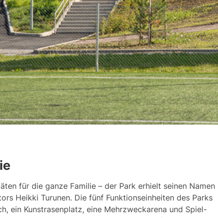
ie
­tä­ten für die gan­ze Fa­mi­lie – der Park er­hielt sei­nen Na­men
rs Heik­ki Tu­ru­nen. Die fünf Funk­tion­sein­hei­ten des Parks
ch, ein Kunst­ra­senp­latz, ei­ne Mehrz­wec­ka­re­na und Spiel­