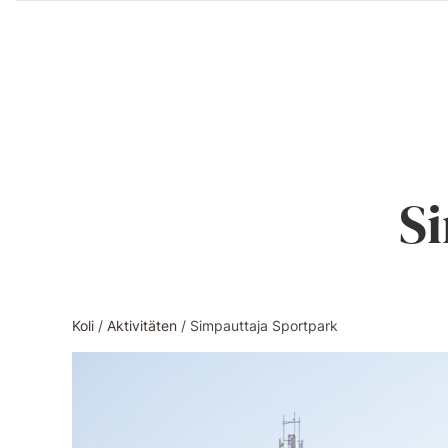
Zum
Inhalt
S
Koli
/
Aktivitäten
/
Simpauttaja Sportpark