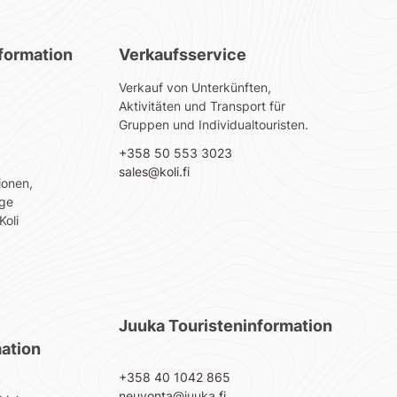
nformation
Verkaufsservice
Verkauf von Unterkünften,
Aktivitäten und Transport für
Gruppen und Individualtouristen.
+358 50 553 3023
sales@koli.fi
ionen,
üge
Koli
Juuka Touristeninformation
ation
+358 40 1042 865
neuvonta@juuka.fi