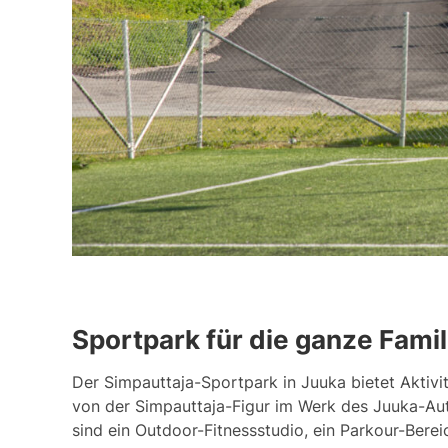
Sportpark für die ganze Famil
Der Sim­paut­ta­ja-Sport­park in Juu­ka bie­tet Ak­ti­vi
von der Sim­paut­ta­ja-Fi­gur im Werk des Juu­ka-Au­to
sind ein Out­door-Fit­nesss­tu­dio, ein Par­kour-Be­rei