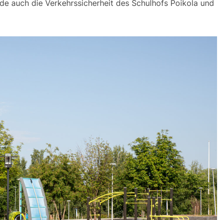
e auch die Ver­kehrs­sic­her­heit des Sc­hul­hofs Poi­ko­la und