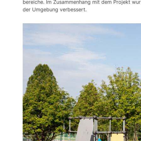
be­reic­he. Im Zu­sam­men­hang mit dem Pro­jekt wur­d
der Um­ge­bung ver­bes­sert.