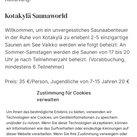
Kotakylä Saunaworld
Willkommen, um ein unvergessliches Saunaabenteuer
in der Ruhe von Kotakylä zu erleben! 2-5 einzigartige
Saunen am See Vaikko werden wie folgt beheizt: An
Sommer-Samstagen werden die Saunen von 17 bis 20
Uhr je nach Teilnehmerzahl beheizt. (Vorabbuchung,
mindestens 6 Teilnehmer)
Preis: 35 €/Person, Jugendliche von 7-15 Jahren 20 €
und Kinder unter 7 Jahren kostenlos. (eigener
Zustimmung für Cookies
Badeanzug mitbringen)
verwalten
Reservierungen für den Saunatag unter +358 45
Um Ihnen das bestmögliche Erlebnis zu bieten, verwenden wir
3329881
Technologien wie Cookies, um Geräteinformationen zu speichern
und/oder zu nutzen. Wenn Sie diese Technologien akzeptieren, können
wir Informationen wie das Surfverhalten oder eindeutige Kennungen auf
Im Preis inbegriffen sind die Nutzung von Duschen,
dieser Website verarbeiten. Wenn Sie Ihre Zustimmung verweigern oder