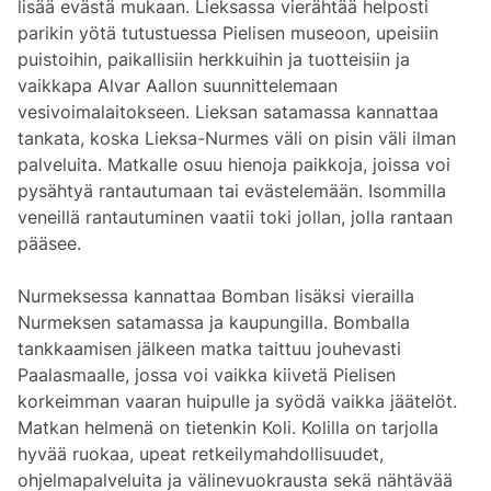
lisää evästä mukaan. Lieksassa vierähtää helposti
parikin yötä tutustuessa Pielisen museoon, upeisiin
puistoihin, paikallisiin herkkuihin ja tuotteisiin ja
vaikkapa Alvar Aallon suunnittelemaan
vesivoimalaitokseen. Lieksan satamassa kannattaa
tankata, koska Lieksa-Nurmes väli on pisin väli ilman
palveluita. Matkalle osuu hienoja paikkoja, joissa voi
pysähtyä rantautumaan tai evästelemään. Isommilla
veneillä rantautuminen vaatii toki jollan, jolla rantaan
pääsee.
Nurmeksessa kannattaa Bomban lisäksi vierailla
Nurmeksen satamassa ja kaupungilla. Bomballa
tankkaamisen jälkeen matka taittuu jouhevasti
Paalasmaalle, jossa voi vaikka kiivetä Pielisen
korkeimman vaaran huipulle ja syödä vaikka jäätelöt.
Matkan helmenä on tietenkin Koli. Kolilla on tarjolla
hyvää ruokaa, upeat retkeilymahdollisuudet,
ohjelmapalveluita ja välinevuokrausta sekä nähtävää