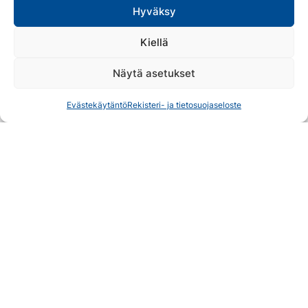
Hyväksy
Kiellä
Näytä asetukset
Evästekäytäntö
Rekisteri- ja tietosuojaseloste
Koli
Ihastu
Suunnittele
Majoitu
Näe & Koe
Syö & Juo