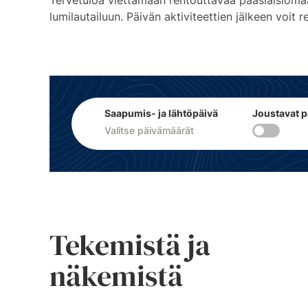
Tervetuloa viettämään rentouttavaa pääsiäislomaa K
lumilautailuun. Päivän aktiviteettien jälkeen voit
Saapumis- ja lähtöpäivä
Joustavat 
Tekemistä ja
näkemistä