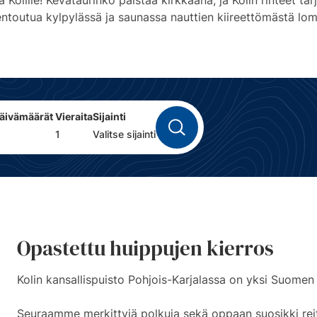
olille! Kevätaurinko paistaa kirkkaana, ja Kolin rinteet tarj
 rentoutua kylpylässä ja saunassa nauttien kiireettömästä l
päivämäärät
Vieraita
Sijainti
Opastettu huippujen kierros
Kolin kansallispuisto Pohjois-Karjalassa on yksi Suome
Seuraamme merkittyjä polkuja sekä oppaan suosikki reit