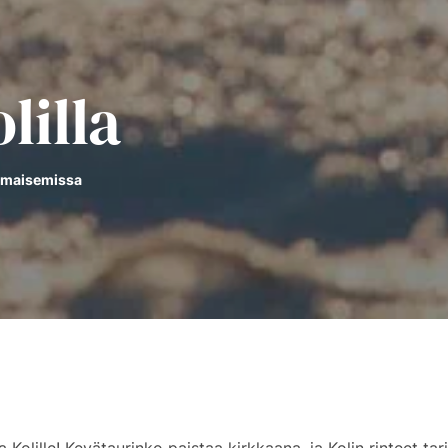
lilla
ismaisemissa