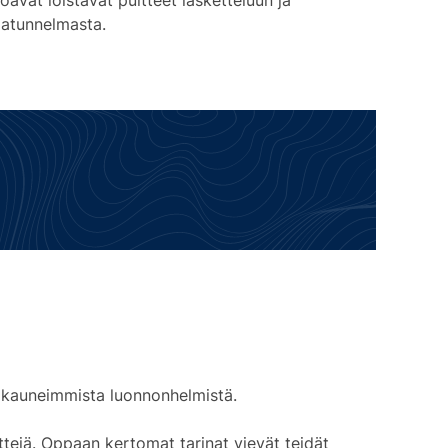
oavat loistavat puitteet lasketteluun ja
omatunnelmasta.
n kauneimmista luonnonhelmistä.
tejä. Oppaan kertomat tarinat vievät teidät