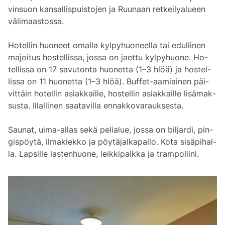
vin­suon kan­sal­lis­puis­to­jen ja Ruu­naan ret­kei­lya­lueen
vä­li­maas­tos­sa.
Ho­tel­lin huo­neet omal­la kyl­py­huo­neel­la tai edul­li­nen
ma­joi­tus hos­tel­lis­sa, jos­sa on jaet­tu kyl­py­huo­ne. Ho­
tel­lis­sa on 17 sa­vu­ton­ta huo­net­ta (1–3 hlöä) ja hos­tel­
lis­sa on 11 huo­net­ta (1–3 hlöä). Buf­fet-aa­miai­nen päi­
vit­täin ho­tel­lin asiak­kail­le, hos­tel­lin asiak­kail­le li­sä­mak­
sus­ta. Il­lal­li­nen saa­ta­vil­la en­nak­ko­va­rauk­ses­ta.
Sau­nat, ui­ma-al­las se­kä pe­lia­lue, jos­sa on bil­jar­di, pin­
gis­pöy­tä, il­ma­kiek­ko ja pöy­tä­jal­ka­pal­lo. Ko­ta si­sä­pi­hal­
la. Lap­sil­le las­ten­huo­ne, leik­ki­paik­ka ja tram­po­lii­ni.