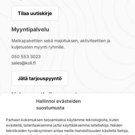
Tilaa uutiskirje
Myyntipalvelu
Matkapakettien sekä majoituksen, aktiviteettien ja
kuljetusten myynti ryhmille
.
050 553 3023
sales@koli.fi
Jätä tarjouspyyntö
Lieksan matkailuneuvonta
Hallinnoi evästeiden
Pielisen museo
suostumusta
Pappilantie 2, 81720 Lieksa
+358 40 1044 151
Parhaan kokemuksen tarjoamiseksi käytämme teknologioita, kuten
museo@lieksa.fi
evästeitä, tallentaaksemme ja/tai käyttääksemme laitetietoja. Näiden
tekniikoiden hyväksyminen antaa meille mahdollisuuden käsitellä tietoja,