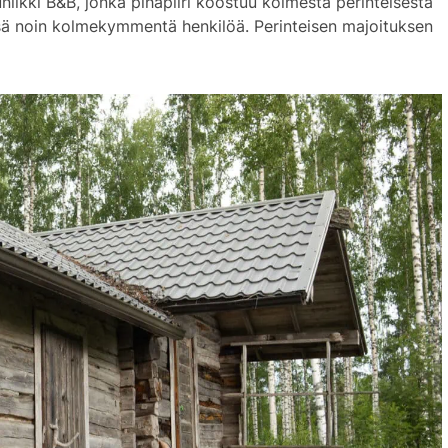
uniik­ki B&B, jon­ka pi­ha­pii­ri koos­tuu kol­mes­ta pe­rin­tei­ses­tä
sä noin kol­me­kym­men­tä hen­ki­löä. Pe­rin­tei­sen ma­joi­tuk­sen