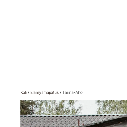
Ohita
sisältöön
Koli
/
Elämysmajoitus
/
Tarina-Aho