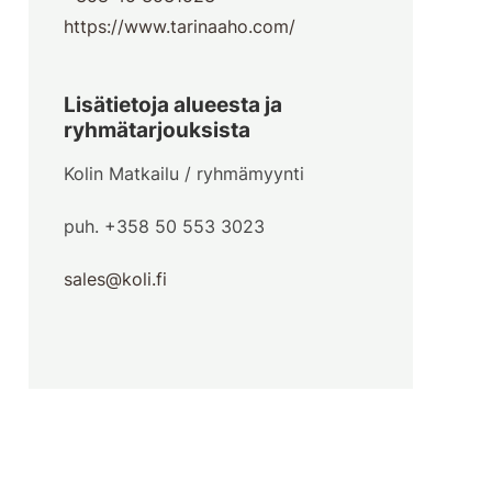
https://www.tarinaaho.com/
Lisätietoja alueesta ja
ryhmätarjouksista
Kolin Matkailu / ryhmämyynti
puh. +358 50 553 3023
sales@koli.fi