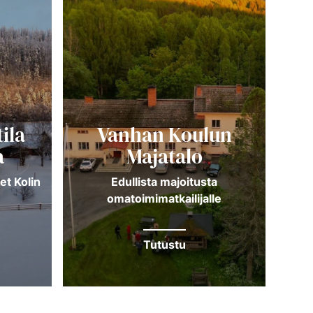
ila
Vanhan Koulun
a
Majatalo
et Kolin
Edullista majoitusta
omatoimimatkailijalle
puh
Tutustu