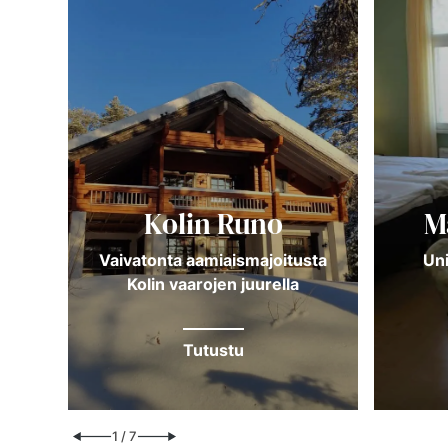
Kolin Runo
M
 ja
össä
Vaivatonta aamiaismajoitusta
Uni
Kolin vaarojen juurella
Tutustu
1
/
7