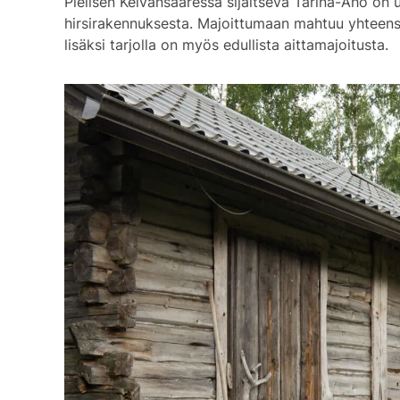
Pie­li­sen Kel­vän­saa­res­sa si­jait­se­va Ta­ri­na-Aho on 
hir­si­ra­ken­nuk­ses­ta. Ma­joit­tu­maan mah­tuu yh­teen­
li­säk­si tar­jol­la on myös edul­lis­ta ait­ta­ma­joi­tus­ta.