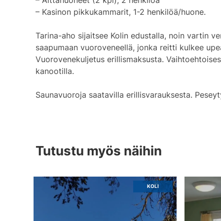
– Kasinon pikkukammarit, 1-2 henkilöä/huone.
Tarina-aho sijaitsee Kolin edustalla, noin varti
saapumaan vuoroveneellä, jonka reitti kulkee upean
Vuorovenekuljetus erillismaksusta. Vaihtoehtoise
kanootilla.
Saunavuoroja saatavilla erillisvarauksesta. Pese
Tutustu myös näihin
EKSA
KOLI