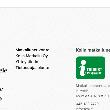
Matkailuneuvonta
Kolin matkailun
Kolin Matkailu Oy
Yhteystiedot
Tietosuojaseloste
ele
Matkailuneuvontaa, 
oe
ja retkiä
o
Kolintie 94 A, 83960 
045 138 7429
info@koli.fi