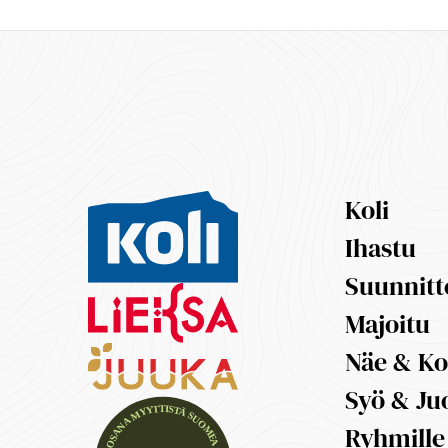
Koli
Ihastu
Suunnitt
Majoitu
Näe & K
Syö & Ju
Ryhmille