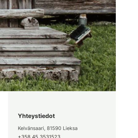
Yhteystiedot
Kelvänsaari, 81590 Lieksa
+358 45 3531523