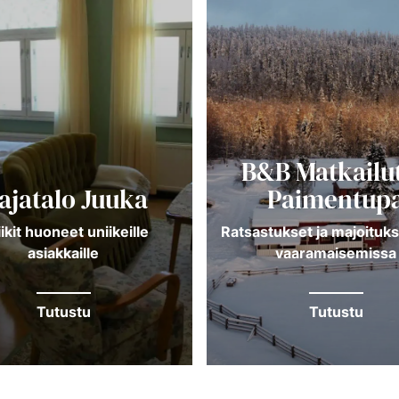
B&B Matkailut
ajatalo Juuka
Paimentup
ikit huoneet uniikeille
Ratsastukset ja majoituks
asiakkaille
vaaramaisemissa
Tutustu
Tutustu