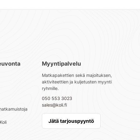
euvonta
Myyntipalvelu
Matkapakettien sekä majoituksen,
aktiviteettien ja kuljetusten myynti
ryhmille
.
050 553 3023
sales@koli.fi
matkamuistoja
Jätä tarjouspyyntö
Koli