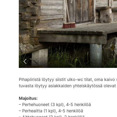
Pihapiiristä löytyy siistit ulko-wc tilat, oma kaiv
tuvasta löytyy asiakkaiden yhteiskäytössä olevat
Majoitus:
– Perhehuoneet (3 kpl), 4-5 henkilöä
– Perheaitta (1 kpl), 4-5 henkilöä
– Aittahuoneet (2 kpl), 2 henkilöä