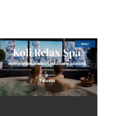
KOLI
Koli Relax Spa
Hem­mot­te­lua vii­kon jo­kai­se­na päi­vä­nä
Tutustu