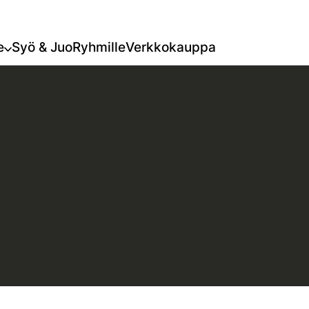
e
Syö & Juo
Ryhmille
Verkkokauppa