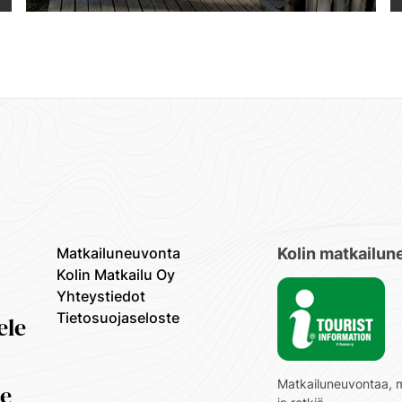
Matkailuneuvonta
Kolin matkailun
Kolin Matkailu Oy
Yhteystiedot
Tietosuojaseloste
ele
Matkailuneuvontaa, 
oe