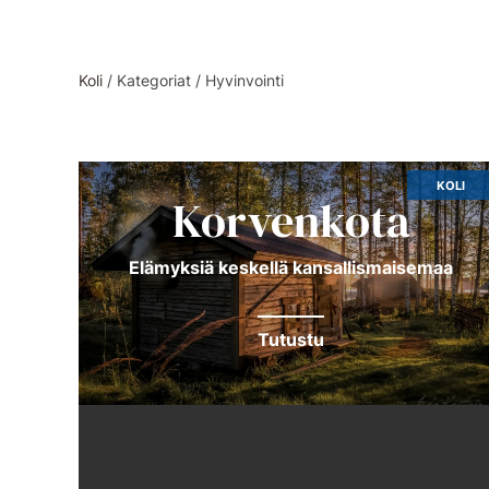
Koli
/
Kategoriat
/
Hyvinvointi
KOLI
Korvenkota
Elä­myk­siä kes­kel­lä kan­sal­lis­mai­se­maa
Tutustu