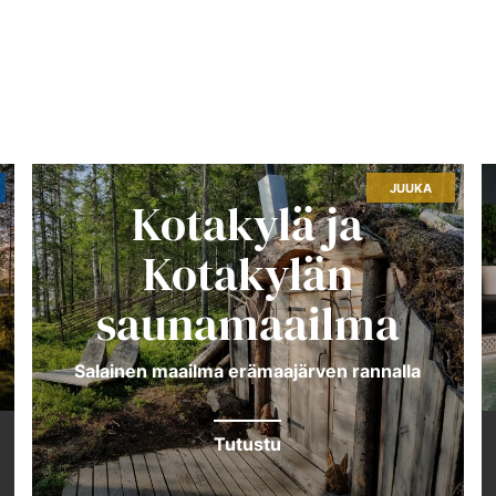
JUUKA
Kotakylä ja
Kotakylän
saunamaailma
Sa­lai­nen maail­ma erä­maa­jär­ven ran­nal­la
Tutustu