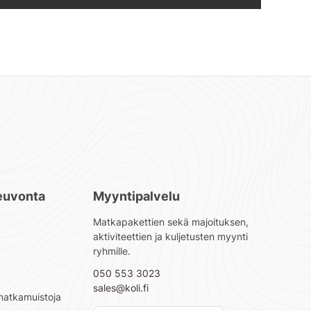
euvonta
Myyntipalvelu
Matkapakettien sekä majoituksen,
aktiviteettien ja kuljetusten myynti
ryhmille
.
050 553 3023
sales@koli.fi
matkamuistoja