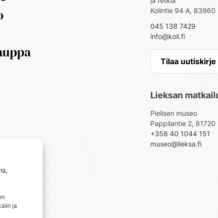
ja retkiä
o
Kolintie 94 A, 83960 
045 138 7429
info@koli.fi
auppa
Tilaa uutiskirje
Lieksan matkai
Pielisen museo
Pappilantie 2, 81720
+358 40 1044 151
museo@lieksa.fi
tä,
en
siin ja