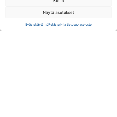
Kiellä
Näytä asetukset
Evästekäytäntö
Rekisteri- ja tietosuojaseloste
Reittivinkit:
Haluatko jättää palautetta polkujuoksu -osion
tekijöille?
-> Lähetä kehut ja kehityskohteet osoitteeseen:
info@koli.fi