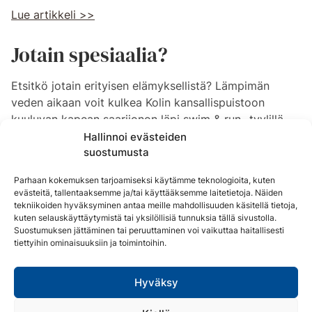
Lue artikkeli >>
Jotain spesiaalia?
Etsitkö jotain erityisen elämyksellistä? Lämpimän
veden aikaan voit kulkea Kolin kansallispuistoon
kuuluvan kapean saarijonon läpi swim & run -tyylillä.
Saarijonon pituus on 12 kilometriä. Siitä yhdeksän
Hallinnoi evästeiden
suostumusta
kilometriä kuljetaan saarissa patikoiden ja saarten välit
uiden tai uimapatjalla. Kysy lisää matkailuneuvonnasta.
Parhaan kokemuksen tarjoamiseksi käytämme teknologioita, kuten
evästeitä, tallentaaksemme ja/tai käyttääksemme laitetietoja. Näiden
tekniikoiden hyväksyminen antaa meille mahdollisuuden käsitellä tietoja,
kuten selauskäyttäytymistä tai yksilöllisiä tunnuksia tällä sivustolla.
Suostumuksen jättäminen tai peruuttaminen voi vaikuttaa haitallisesti
tiettyihin ominaisuuksiin ja toimintoihin.
Hyväksy