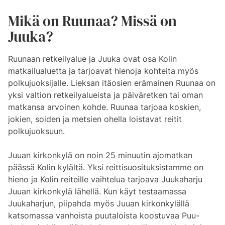
Mikä on Ruunaa? Missä on
Juuka?
Ruunaan retkeilyalue ja Juuka ovat osa Kolin
matkailualuetta ja tarjoavat hienoja kohteita myös
polkujuoksijalle. Lieksan itäosien erämainen Ruunaa on
yksi valtion retkeilyalueista ja päiväretken tai oman
matkansa arvoinen kohde. Ruunaa tarjoaa koskien,
jokien, soiden ja metsien ohella loistavat reitit
polkujuoksuun.
Juuan kirkonkylä on noin 25 minuutin ajomatkan
päässä Kolin kylältä. Yksi reittisuosituksistamme on
hieno ja Kolin reiteille vaihtelua tarjoava Juukaharju
Juuan kirkonkylä lähellä. Kun käyt testaamassa
Juukaharjun, piipahda myös Juuan kirkonkylällä
katsomassa vanhoista puutaloista koostuvaa Puu-