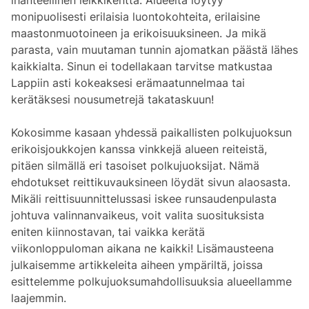
ihanteellinen leikkikenttä. Alueelta löytyy
monipuolisesti erilaisia luontokohteita, erilaisine
maastonmuotoineen ja erikoisuuksineen. Ja mikä
parasta, vain muutaman tunnin ajomatkan päästä lähes
kaikkialta. Sinun ei todellakaan tarvitse matkustaa
Lappiin asti kokeaksesi erämaatunnelmaa tai
kerätäksesi nousumetrejä takataskuun!
Kokosimme kasaan yhdessä paikallisten polkujuoksun
erikoisjoukkojen kanssa vinkkejä alueen reiteistä,
pitäen silmällä eri tasoiset polkujuoksijat. Nämä
ehdotukset reittikuvauksineen löydät sivun alaosasta.
Mikäli reittisuunnittelussasi iskee runsaudenpulasta
johtuva valinnanvaikeus, voit valita suosituksista
eniten kiinnostavan, tai vaikka kerätä
viikonloppuloman aikana ne kaikki! Lisämausteena
julkaisemme artikkeleita aiheen ympäriltä, joissa
esittelemme polkujuoksumahdollisuuksia alueellamme
laajemmin.